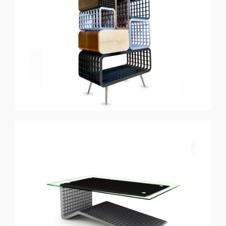
STACK
Armoire
BLACK
Table Basse