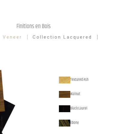
Finitions en Bois
n Veneer
Collection Lacquered
Textured Ash
Walnut
Black Laurel
Ebony