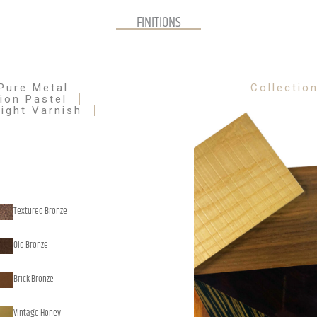
FINITIONS
Pure Metal
Collectio
ion Pastel
right Varnish
Textured Bronze
Old Bronze
Brick Bronze
Vintage Honey