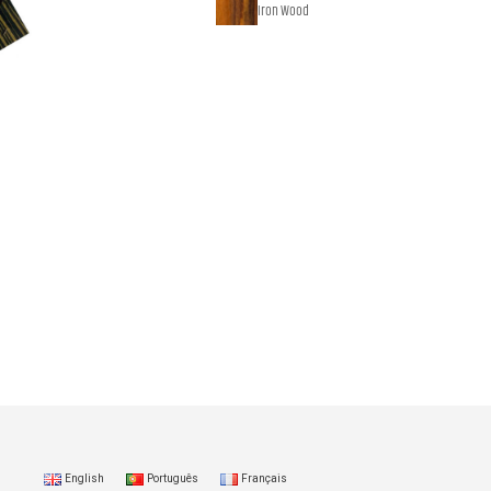
Iron Wood
English
Português
Français