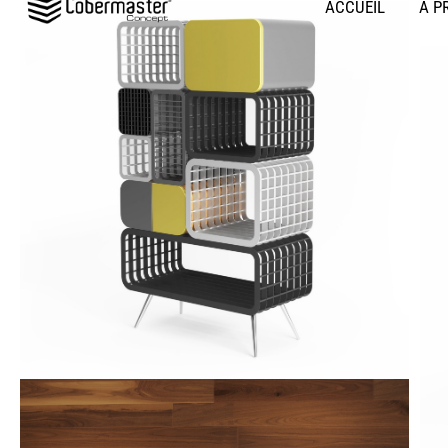
ACCUEIL
À P
au
contenu