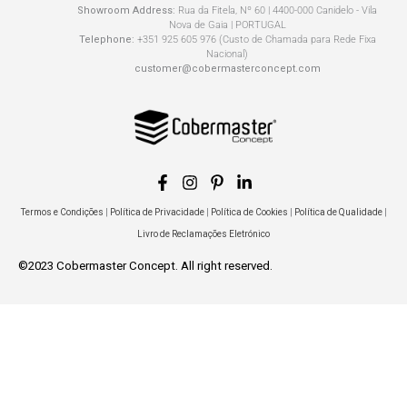
Showroom Address:
Rua da Fitela, Nº 60 | 4400-000 Canidelo - Vila
Nova de Gaia | PORTUGAL
Telephone:
+351 925 605 976 (Custo de Chamada para Rede Fixa
Nacional)
customer@cobermasterconcept.com
Termos e Condições
|
Política de Privacidade
|
Política de Cookies
|
Política de Qualidade
|
Livro de Reclamações Eletrónico
©2023 Cobermaster Concept. All right reserved.