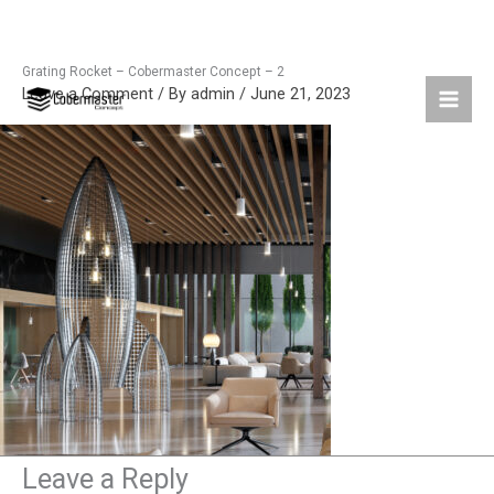
Grating Rocket – Cobermaster Concept – 2
Skip
Leave a Comment
/ By
admin
/
June 21, 2023
to
content
Leave a Reply