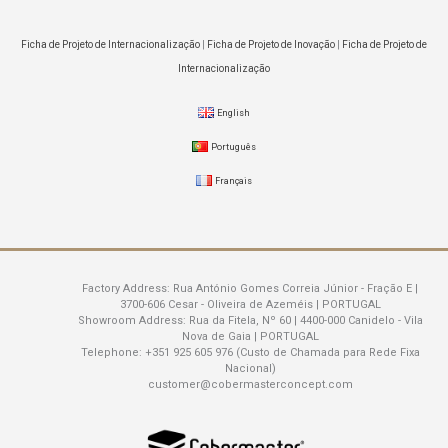
Ficha de Projeto de Internacionalização
|
Ficha de Projeto de Inovação
|
Ficha de Projeto de
Internacionalização
English
Português
Français
Factory Address:
Rua António Gomes Correia Júnior - Fração E |
3700-606 Cesar - Oliveira de Azeméis | PORTUGAL
Showroom Address:
Rua da Fitela, Nº 60 | 4400-000 Canidelo - Vila
Nova de Gaia | PORTUGAL
Telephone:
+351 925 605 976 (Custo de Chamada para Rede Fixa
Nacional)
customer@cobermasterconcept.com