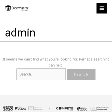
Skip
Search
to
for:
content
admin
It seems we can’t find what you’re looking for. Perhaps searching
can help.