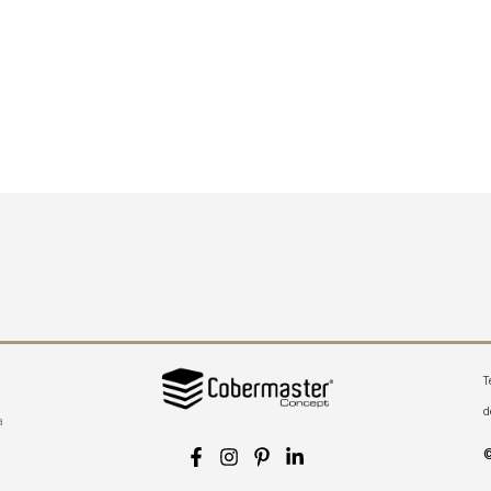
T
d
a
©