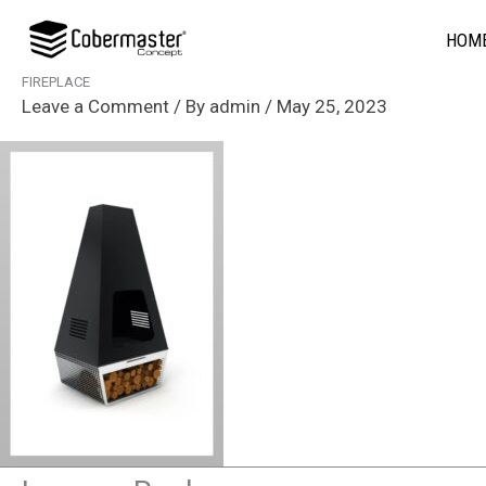
Skip
HOM
to
content
FIREPLACE
Leave a Comment
/ By
admin
/
May 25, 2023