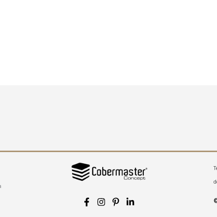
T
d
a
©