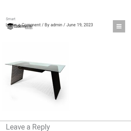
Smart
Skip
Leave a Comment
/ By
admin
/
June 19, 2023
to
content
Leave a Reply