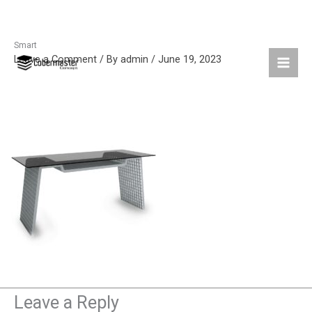
Smart
Skip
Leave a Comment
/ By
admin
/
June 19, 2023
to
content
Leave a Reply