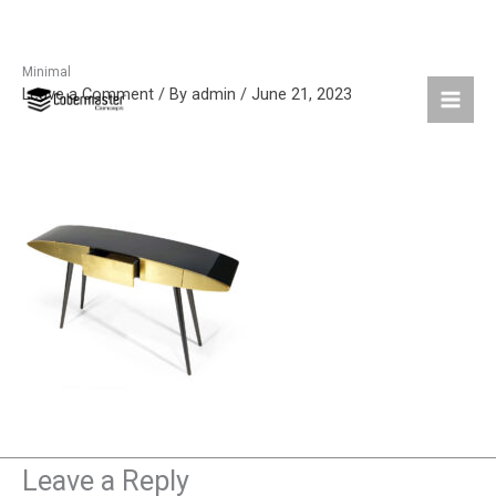
Minimal
Skip
Leave a Comment
/ By
admin
/
June 21, 2023
to
content
Leave a Reply