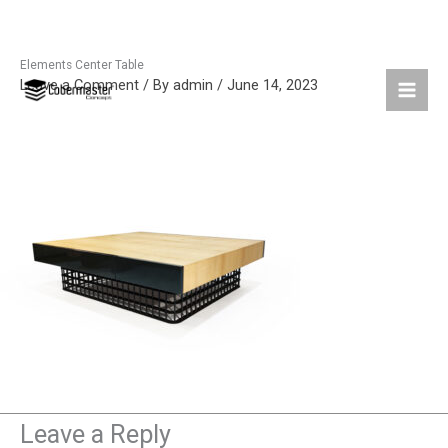
Elements Center Table
Skip
Leave a Comment
/ By
admin
/
June 14, 2023
to
content
Leave a Reply