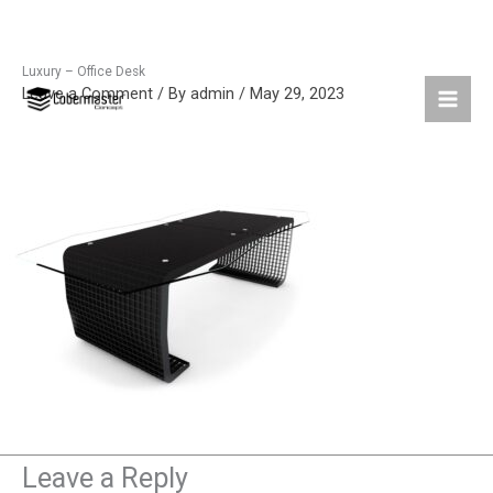
Luxury – Office Desk
Skip
Leave a Comment
/ By
admin
/
May 29, 2023
to
content
Leave a Reply