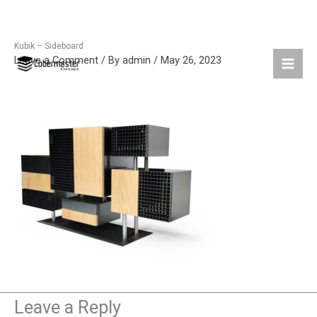
Kubik – Sideboard
Skip
Leave a Comment
/ By
admin
/
May 26, 2023
to
content
Leave a Reply