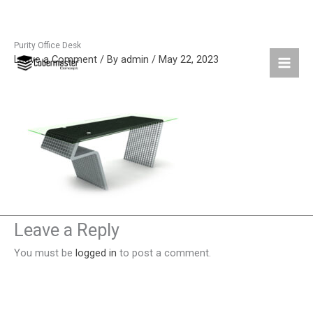
Purity Office Desk
Skip
Leave a Comment
/ By
admin
/
May 22, 2023
to
content
Leave a Reply
You must be
logged in
to post a comment.