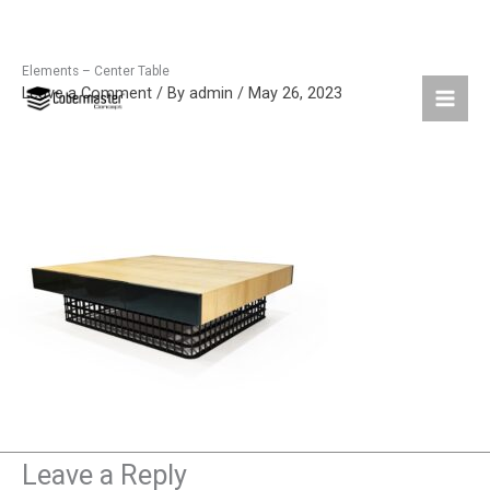
Elements – Center Table
Skip
Leave a Comment
/ By
admin
/
May 26, 2023
to
content
Leave a Reply