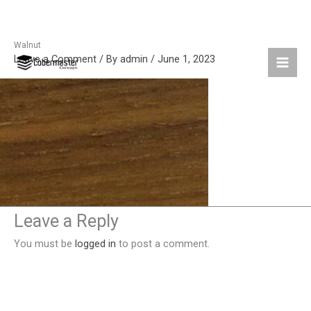
Walnut
Skip
Leave a Comment
/ By
admin
/
June 1, 2023
to
content
Leave a Reply
You must be
logged in
to post a comment.