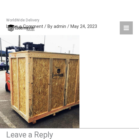
WorldWide Delivery
Skip
Leave a Comment
/ By
admin
/
May 24, 2023
to
content
Leave a Reply