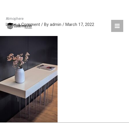
Atmophere
Skip
Leave a Comment
/ By
admin
/
March 17, 2022
to
content