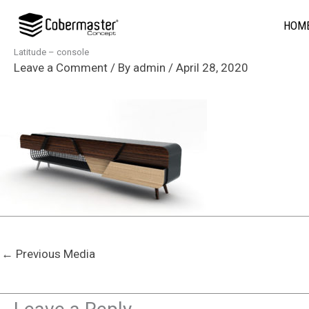
Skip
HOM
to
content
Latitude – console
Leave a Comment
/ By
admin
/
April 28, 2020
←
Previous Media