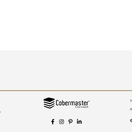
T
d
a
©