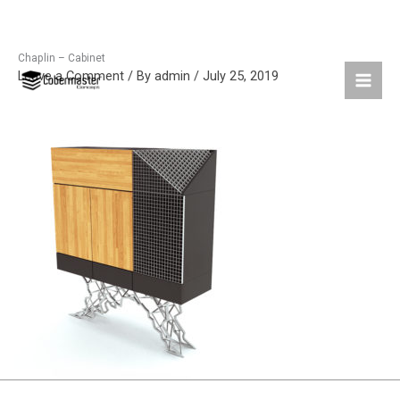
Chaplin – Cabinet
Skip
Leave a Comment
/ By
admin
/
July 25, 2019
to
content