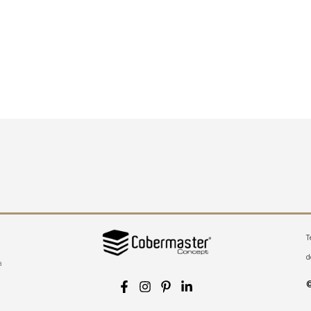
T
d
a
©