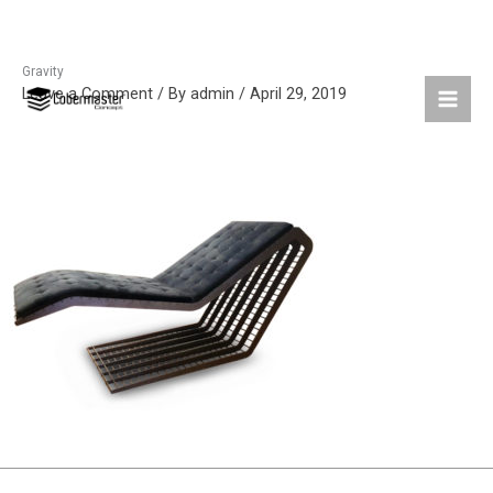
Gravity
Skip
Leave a Comment
/ By
admin
/
April 29, 2019
to
content