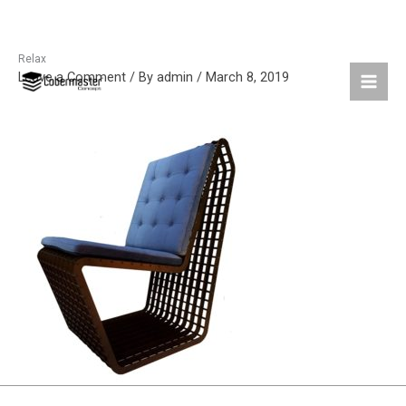
Relax
Skip
Leave a Comment
/ By
admin
/
March 8, 2019
to
content