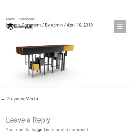
Maze – Sideboard
Skip
Leave a Comment
/ By
admin
/
April 10, 2018
to
content
←
Previous Media
Leave a Reply
You must be
logged in
to post a comment.