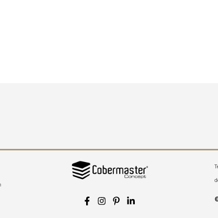
T
d
a
©