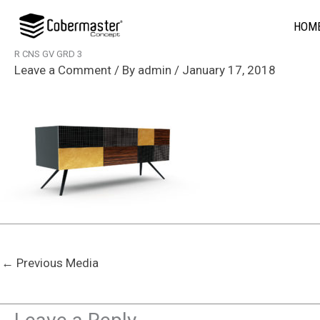
Skip
HOM
to
content
R CNS GV GRD 3
Leave a Comment
/ By
admin
/
January 17, 2018
←
Previous Media