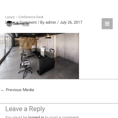
Luxury – Conference Desk
Skip
Leave a Comment
/ By
admin
/
July 26, 2017
to
content
←
Previous Media
Leave a Reply
You must be
logged in
to post a comment.