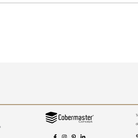
T
d
a
©