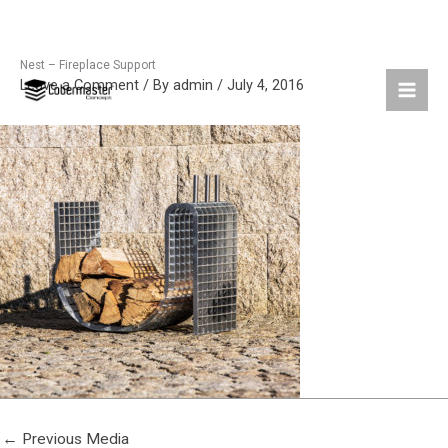
Nest – Fireplace Support
Skip
Leave a Comment
/ By
admin
/
July 4, 2016
to
content
←
Previous Media