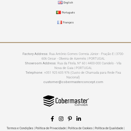
English
Português
Français
Factory Address:
Rua António Gomes Correia Júnior - Fração E | 3700-
606 Cesar - Oliveira de Azeméis | PORTUGAL
Showroom Address:
Rua da Fitela, Nº 60 | 4400-000 Canidelo - Vila
Nova de Gaia | PORTUGAL
Telephone:
+351 925 605 976 (Custo de Chamada para Rede Fixa
Nacional)
customer@cobermasterconcept.com
Termos e Condições
|
Política de Privacidade
|
Política de Cookies
|
Política de Qualidade
|