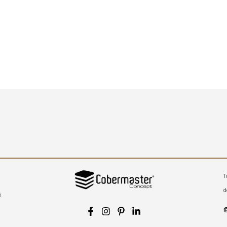
T
d
a
©