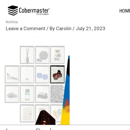
Skip
HOM
to
content
Notícia
Leave a Comment
/ By
Carolin
/
July 21, 2023