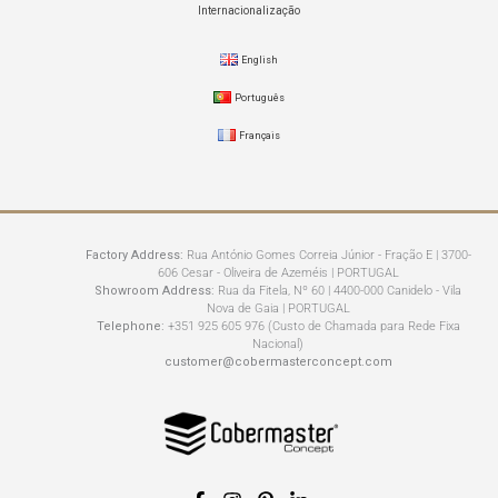
Internacionalização
English
Português
Français
Factory Address:
Rua António Gomes Correia Júnior - Fração E | 3700-
606 Cesar - Oliveira de Azeméis | PORTUGAL
Showroom Address:
Rua da Fitela, Nº 60 | 4400-000 Canidelo - Vila
Nova de Gaia | PORTUGAL
Telephone:
+351 925 605 976 (Custo de Chamada para Rede Fixa
Nacional)
customer@cobermasterconcept.com