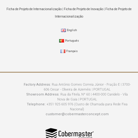
Ficha de Projeto de Internacionalização
|
Ficha de Projeto de Inovação
|
Ficha de Projeto de
Internacionalização
English
Português
Français
Factory Address:
Rua António Gomes Correia Júnior - Fração E | 3700-
606 Cesar - Oliveira de Azeméis | PORTUGAL
Showroom Address:
Rua da Fitela, Nº 60 | 4400-000 Canidelo - Vila
Nova de Gaia | PORTUGAL
Telephone:
+351 925 605 976 (Custo de Chamada para Rede Fixa
Nacional)
customer@cobermasterconcept.com