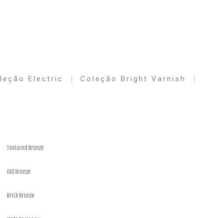
leção Electric
Coleção Bright Varnish
Textured Bronze
Old Bronze
Brick Bronze