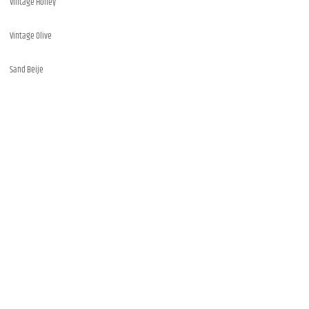
Vintage Honey
Vintage Olive
Sand Beije