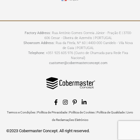
Factory Address:
Rua António Gomes Correia Júnior - Fração E | 3700-
606 Cesar - Oliveira de Azeméis | PORTUGAL
Showroom Address:
Rua da Fitela, Nº 60 | 4400-000 Canidelo - Vila Nova
de Gaia | PORTUGAL
Telephone:
+351 925 605 976 (Custo de Chamada para Rede Fixa
Nacional)
customer@cobermasterconcept.com
Termos e Condições
|
Política de Privacidade
|
Política de Cookies
|
Política de Qualidade
|
Livro
de Reclamações Eletrónico
©2023 Cobermaster Concept. All right reserved.