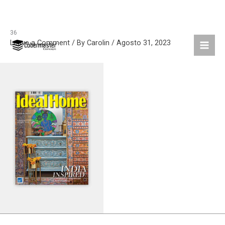
36
Skip
Leave a Comment
/ By
Carolin
/
Agosto 31, 2023
to
content