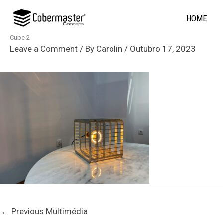
Skip
HOME
to
content
Cube 2
Leave a Comment
/ By
Carolin
/
Outubro 17, 2023
←
Previous Multimédia