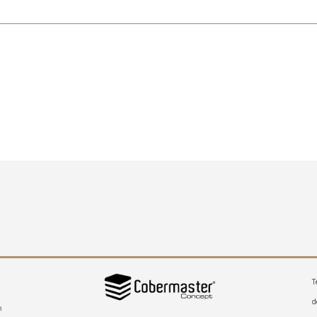
T
d
a