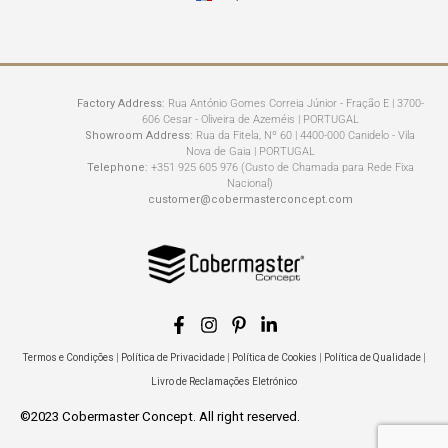
Factory Address:
Rua António Gomes Correia Júnior - Fração E | 3700-
606 Cesar - Oliveira de Azeméis | PORTUGAL
Showroom Address:
Rua da Fitela, Nº 60 | 4400-000 Canidelo - Vila
Nova de Gaia | PORTUGAL
Telephone:
+351 925 605 976 (Custo de Chamada para Rede Fixa
Nacional)
customer@cobermasterconcept.com
Termos e Condições
|
Política de Privacidade
|
Política de Cookies
|
Política de Qualidade
|
Livro de Reclamações Eletrónico
©2023 Cobermaster Concept. All right reserved.