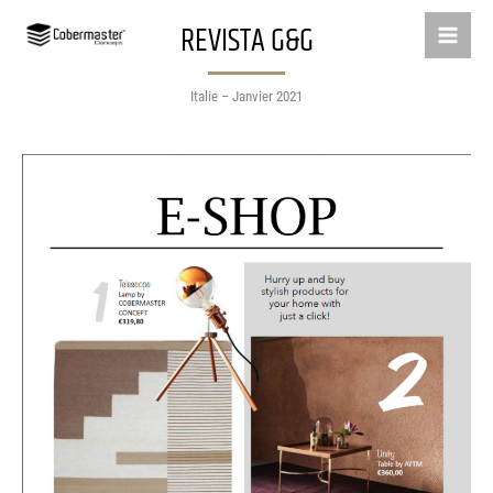
Aller
REVISTA G&G
au
contenu
Italie – Janvier 2021