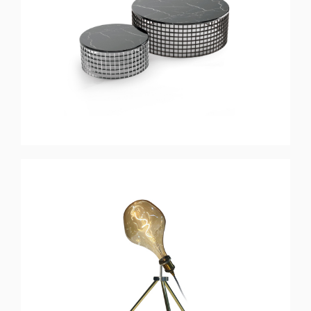
MOON
Table Basse
TELESCOPE
Lampe de Table