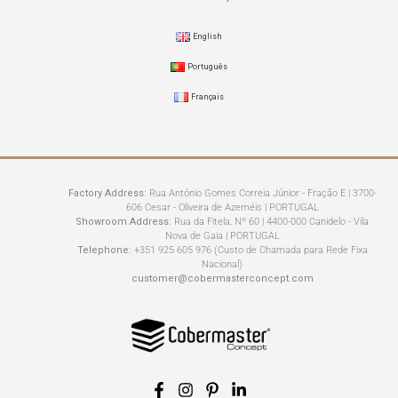
English
Português
Français
Factory Address:
Rua António Gomes Correia Júnior - Fração E | 3700-
606 Cesar - Oliveira de Azeméis | PORTUGAL
Showroom Address:
Rua da Fitela, Nº 60 | 4400-000 Canidelo - Vila
Nova de Gaia | PORTUGAL
Telephone:
+351 925 605 976 (Custo de Chamada para Rede Fixa
Nacional)
customer@cobermasterconcept.com