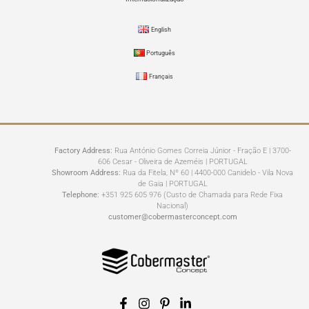
English
Português
Français
Factory Address:
Rua António Gomes Correia Júnior - Fração E | 3700-
606 Cesar - Oliveira de Azeméis | PORTUGAL
Showroom Address:
Rua da Fitela, Nº 60 | 4400-000 Canidelo - Vila Nova
de Gaia | PORTUGAL
Telephone:
+351 925 605 976 (Custo de Chamada para Rede Fixa
Nacional)
customer@cobermasterconcept.com