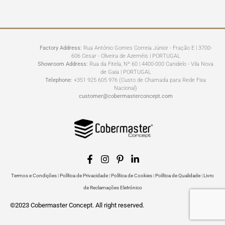
Factory Address:
Rua António Gomes Correia Júnior - Fração E | 3700-
606 Cesar - Oliveira de Azeméis | PORTUGAL
Showroom Address:
Rua da Fitela, Nº 60 | 4400-000 Canidelo - Vila Nova
de Gaia | PORTUGAL
Telephone:
+351 925 605 976 (Custo de Chamada para Rede Fixa
Nacional)
customer@cobermasterconcept.com
Termos e Condições
|
Política de Privacidade
|
Política de Cookies
|
Política de Qualidade
|
Livro
de Reclamações Eletrónico
©2023 Cobermaster Concept. All right reserved.