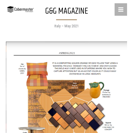
Skip
G&G MAGAZINE
to
content
Italy – May 2021