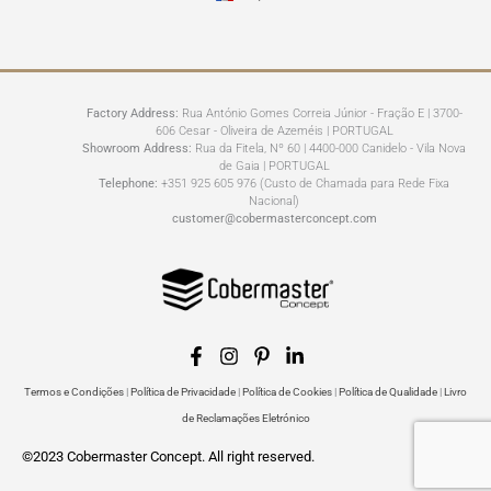
Factory Address:
Rua António Gomes Correia Júnior - Fração E | 3700-
606 Cesar - Oliveira de Azeméis | PORTUGAL
Showroom Address:
Rua da Fitela, Nº 60 | 4400-000 Canidelo - Vila Nova
de Gaia | PORTUGAL
Telephone:
+351 925 605 976 (Custo de Chamada para Rede Fixa
Nacional)
customer@cobermasterconcept.com
Termos e Condições
|
Política de Privacidade
|
Política de Cookies
|
Política de Qualidade
|
Livro
de Reclamações Eletrónico
©2023 Cobermaster Concept. All right reserved.