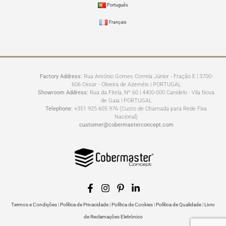
Português
Français
Factory Address:
Rua António Gomes Correia Júnior - Fração E | 3700-
606 Cesar - Oliveira de Azeméis | PORTUGAL
Showroom Address:
Rua da Fitela, Nº 60 | 4400-000 Canidelo - Vila Nova
de Gaia | PORTUGAL
Telephone:
+351 925 605 976 (Custo de Chamada para Rede Fixa
Nacional)
customer@cobermasterconcept.com
Termos e Condições
|
Política de Privacidade
|
Política de Cookies
|
Política de Qualidade
|
Livro
de Reclamações Eletrónico