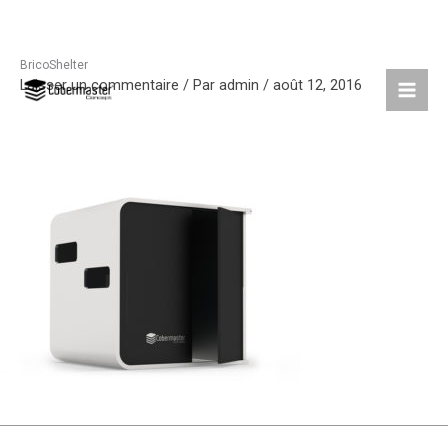
BricoShelter
Aller
Laisser un commentaire
/ Par
admin
/
août 12, 2016
au
contenu