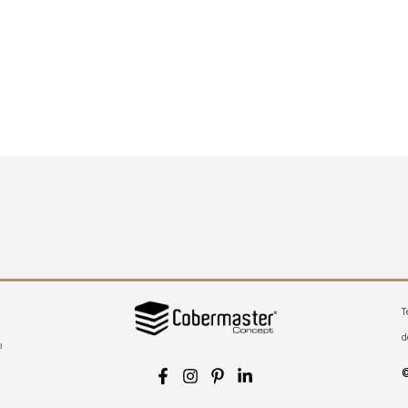
T
d
a
©