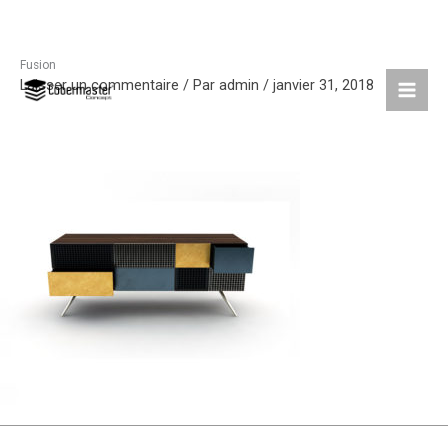
Fusion
Aller
Laisser un commentaire
/ Par
admin
/
janvier 31, 2018
au
contenu