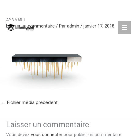
AP B VAR 1
Aller
Laisser un commentaire
/ Par
admin
/
janvier 17, 2018
au
contenu
←
Fichier média précédent
Laisser un commentaire
Vous devez
vous connecter
pour publier un commentaire.