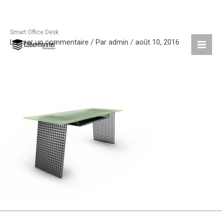
Smart Office Desk
Aller
Laisser un commentaire
/ Par
admin
/
août 10, 2016
au
contenu