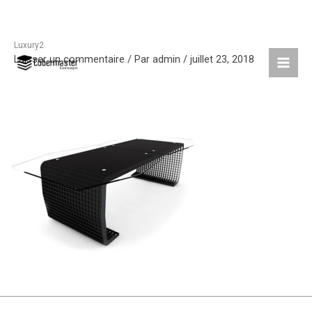
Luxury2
Aller
Laisser un commentaire
/ Par
admin
/
juillet 23, 2018
au
contenu