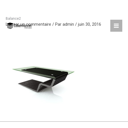
Balance2
Aller
Laisser un commentaire
/ Par
admin
/
juin 30, 2016
au
contenu